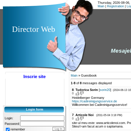
Thursday, 2026-08-06,
Main
|
Registration
|
Lo
Director Web
Mesajele
Main
»
Guestbook
Inscrie site
1
-
8
of
8
messages displayed
8
.
Tudorica Sorin
[
sorin20
]
(2024-06-13 1
0
Heidelberger Germany
https://cadireinigungsservice.de
Willkommen bei Cadireinigungsservice!
Login form
7
.
Articole Noi
(2011-05-04 3:18 PM)
Login:
0
site-ul meu este: www.articolenoi.com. Pr
Password:
Siteul l-am facut acum o saptamana.
remember