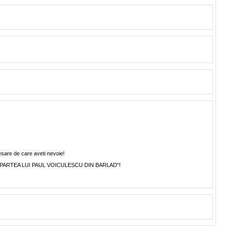
esare de care aveti nevoie!
ii: "DIN PARTEA LUI PAUL VOICULESCU DIN BARLAD"!