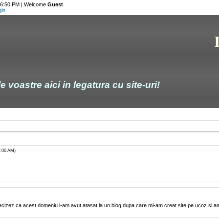
 6:50 PM |
Welcome
Guest
gin
 voastre aici in legatura cu site-uri!
0:00 AM)
ecizez ca acest domeniu l-am avut atasat la un blog dupa care mi-am creat site pe ucoz si a