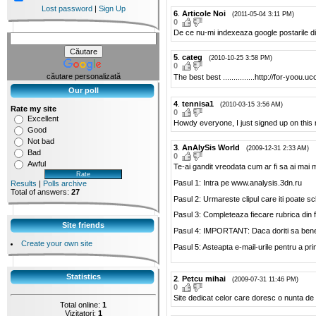
Lost password
|
Sign Up
6
.
Articole Noi
(2011-05-04 3:11 PM)
0
De ce nu-mi indexeaza google postarile di
5
.
categ
(2010-10-25 3:58 PM)
0
căutare personalizată
The best best ...............http://for-yoou.
Our poll
4
.
tennisa1
(2010-03-15 3:56 AM)
Rate my site
0
Excellent
Howdy everyone, I just signed up on this
Good
Not bad
3
.
AnAlySis World
(2009-12-31 2:33 AM)
Bad
0
Awful
Te-ai gandit vreodata cum ar fi sa ai mai 
Pasul 1: Intra pe www.analysis.3dn.ru
Results
|
Polls archive
Total of answers:
27
Pasul 2: Urmareste clipul care iti poate sc
Pasul 3: Completeaza fiecare rubrica din f
Site friends
Pasul 4: IMPORTANT: Daca doriti sa benef
Create your own site
Pasul 5: Asteapta e-mail-urile pentru a prim
Statistics
2
.
Petcu mihai
(2009-07-31 11:46 PM)
0
Site dedicat celor care doresc o nunta de 
Total online:
1
Vizitatori:
1