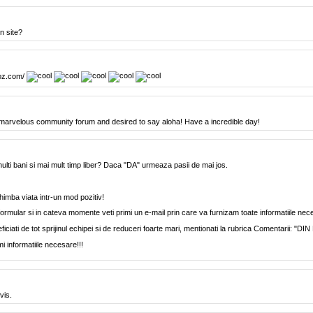
n site?
ucoz.com/
 marvelous community forum and desired to say aloha! Have a incredible day!
multi bani si mai mult timp liber? Daca "DA" urmeaza pasii de mai jos.
himba viata intr-un mod pozitiv!
ormular si in cateva momente veti primi un e-mail prin care va furnizam toate informatiile nec
iciati de tot sprijinul echipei si de reduceri foarte mari, mentionati la rubrica Comentar
i informatiile necesare!!!
vis.