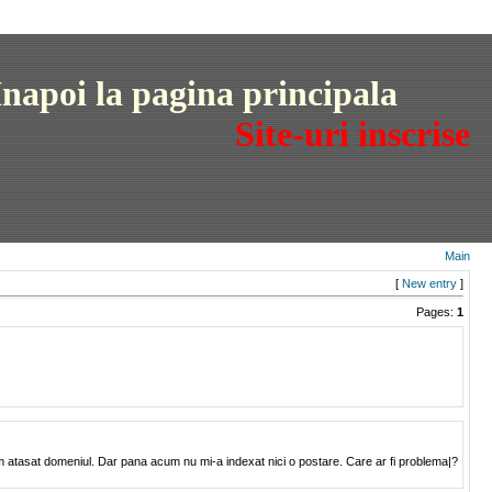
I
napoi la pagina principala
Site-uri inscrise
Main
[
New entry
]
Pages:
1
m atasat domeniul. Dar pana acum nu mi-a indexat nici o postare. Care ar fi problema|?