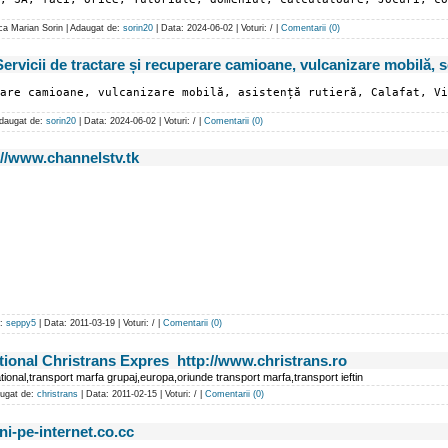
rica Marian Sorin | Adaugat de:
sorin20
| Data:
2024-06-02
| Voturi: / |
Comentarii (0)
cii de tractare și recuperare camioane, vulcanizare mobilă, ser
are camioane, vulcanizare mobilă, asistență rutieră, Calafat, Vi
 Adaugat de:
sorin20
| Data:
2024-06-02
| Voturi: / |
Comentarii (0)
//www.channelstv.tk
e:
seppy5
| Data:
2011-03-19
| Voturi: / |
Comentarii (0)
ational Christrans Expres http://www.christrans.ro
ational,transport marfa grupaj,europa,oriunde transport marfa,transport ieftin
daugat de:
christrans
| Data:
2011-02-15
| Voturi: / |
Comentarii (0)
ni-pe-internet.co.cc