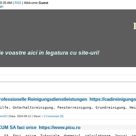
 9:35 AM |
RSS
|
Welcome
Guest
gin
 voastre aici in legatura cu site-uri!
rofessionelle Reinigungsdienstleistungen https://cadireinigungs
ilfe, Unterhaltsreinigung, Fensterreinigung, Grundreinigung, Hei
orin20
| Data:
2024-06-12
| Voturi: / |
Comentarii (0)
UM SA faci orice https://www.picu.ro
, SA, faci, orice, Tutoriale, domeniul, calculatoare, Jocuri, c