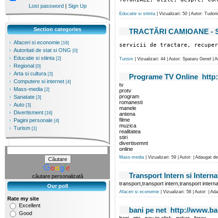
Lost password
|
Sign Up
Educatie si stiinta
| Vizualizari: 50 | Autor: Tudo
Section categories
TRACTĂRI CAMIOANE - Servi
Afaceri si economie
[16]
servicii de tractare, recuper
Autoritati de stat si ONG
[0]
Educatie si stiinta
[2]
Turism
| Vizualizari: 44 | Autor: Spataru Genel |
Regional
[0]
Arta si cultura
[3]
Programe TV Online http:
Computere si internet
[4]
tv
Mass-media
[2]
protv
program
Sanatate
[3]
romanesti
Auto
[3]
manele
Divertisment
[16]
antena
filme
Pagini personale
[4]
muzica
Turism
[1]
realitatea
stiri
divertisemnt
online
Mass-media
| Vizualizari: 59 | Autor: | Adaugat d
Transport Intern si Intern
căutare personalizată
transport,transport intern,transport intern
Our poll
Afaceri si economie
| Vizualizari: 58 | Autor: | A
Rate my site
Excellent
bani pe net http://www.ba
Good