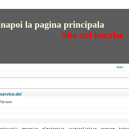
I
napoi la pagina principala
Site-uri inscrise
Main
service.de/
lbronn
onstructii, mecanica, electronica, criminalistica, propune, tutor