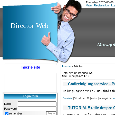
Thursday, 2026-08-06,
Main
|
Registration
|
Lo
Director Web
Mesajele
Inscrie
»
Articles
Inscrie site
Total site-uri inscrise
:
54
Site-uri pe paina
:
1-10
Cadireinigungsservice - P
Reinigungsservice, Haushaltsh
Login form
Sanatate
| Vizualizari: 46 | Autor: | Adaugat de:
s
Login:
TUTORIALE utile despre C
Password:
remember
TUTORIALE, utile, despre, CUM